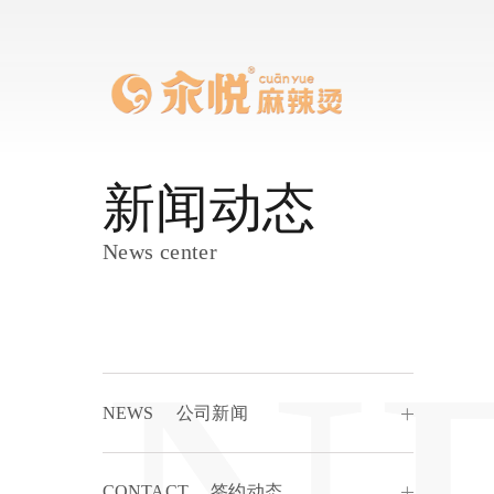
新
闻
动
态
N
e
w
s
c
e
n
t
e
r
NEWS
公司新闻
CONTACT
签约动态