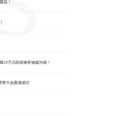
S
题店！
！
捐赠20万元防疫物资驰援河南！
代理商大会圆满成功