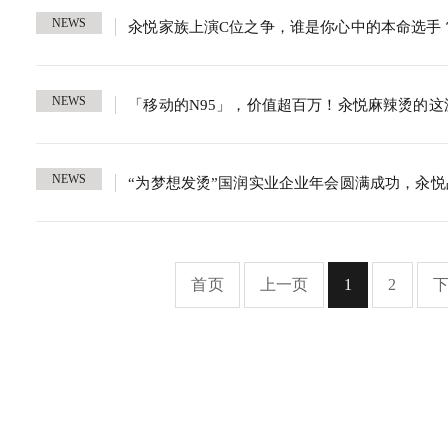
NEWS
汆悦家族上演C位之争，谁是你心中的本命选手
NEWS
「移动的N95」，价值超百万！汆悦麻辣烫的
NEWS
“为梦想发烫”国润实业企业年会圆满成功，汆悦
首页
上一页
1
2