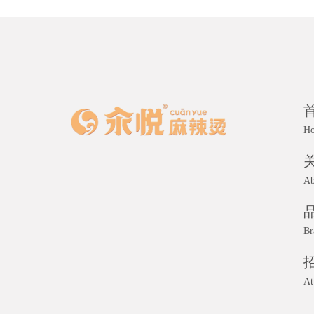
H
Ab
Br
At